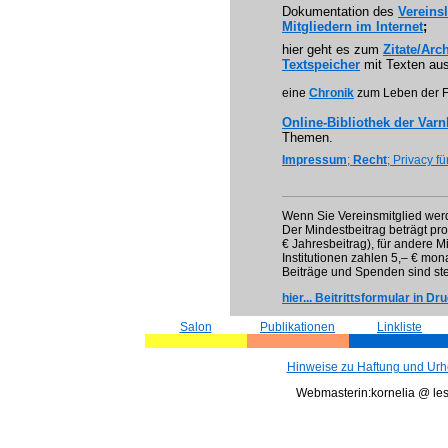
Dokumentation des
Vereins
Mitglieder
n
im Internet
;
hier geht es zum
Zitate/Arc
Textspeicher
mit Texten au
eine
Chronik
zum Leben der F
Online-Bibliothek der Var
Themen.
Impressum
;
Recht
; Privacy f
Wenn Sie Vereinsmitglied wer
Der Mindestbeitrag beträgt pr
€ Jahresbeitrag), für andere Mi
Institutionen zahlen 5,– € mona
Beiträge und Spenden sind st
hier... Beitrittsformular in Dr
Salon
Publikationen
Linkliste
Hinweise zu Haftung und Urh
Webmasterin:kornelia @ les