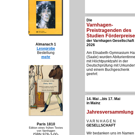
Die
Varnhagen-
Preistragenden des
Studien Förderpreis
der
Varnhagen Gesellschaft
Almanach 1
2026
Leseprobe
Bestellung
Am Elisabeth-Gymnasium Hal
mehr
(Saale) wurden Abiturientinn
mit Höchtpunktzahl in der
Deutschprüfung mit Urkunde
und einem Buchgeschenk
geehrt:
14. Mai ...bis 17. Mai
in Mainz
Jahresversammlung
V A R N H A G E N
Paris 1810
GESELLSCHAFT
Edition eines frühen Textes
von Varnhagen
Wir bedanken uns im Namen
ISBN 978-3-00-