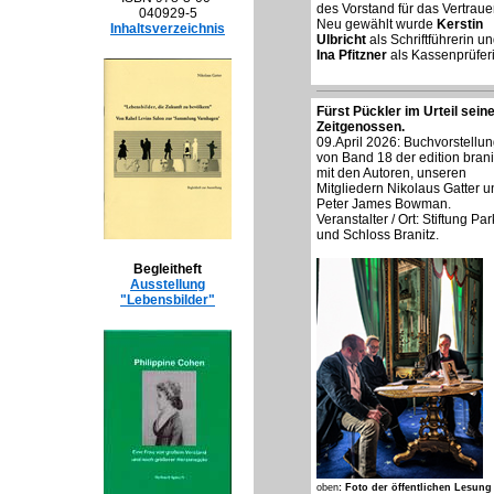
des Vorstand für das Vertraue
040929-5
Neu gewählt wurde
Kerstin
Inhaltsverzeichnis
Ulbricht
als Schriftführerin u
Ina Pfitzner
als Kassenprüferi
Fürst Pückler im Urteil sein
Zeitgenossen.
09.April 2026: Buchvorstellu
von Band 18 der edition brani
mit den Autoren, unseren
Mitgliedern
Nikolaus Gatter
u
Peter James Bowman
.
Veranstalter / Ort: Stiftung Par
und Schloss Branitz.
Begleitheft
Ausstellung
"Lebensbilder"
oben
: Foto der öffentlichen Lesung