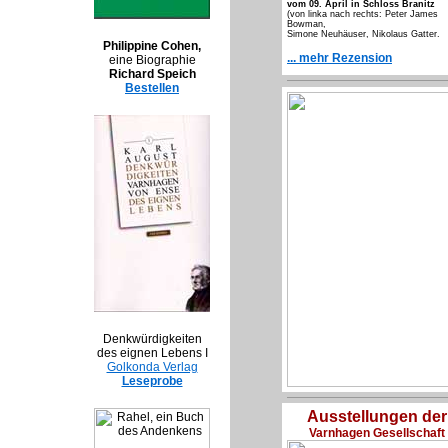
vom 09. April in Schloss Branitz
(von linka nach rechts: Peter James
Bowman,
Simone Neuhäuser, Nikolaus Gatter.
Philippine Cohen,
... mehr Rezension
eine Biographie
Richard Speich
Bestellen
Denkwürdigkeiten
des eignen Lebens I
Golkonda Verlag
Leseprobe
Ausstellungen der
Varnhagen Gesellschaft