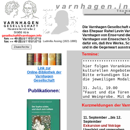
Die Varnhagen Gesellschaft 
das Ehepaar Rahel Levin Va
Varnhagen von Ense>und die S
Varnhagen von Enseschen Sam
Ludmilla Assing (1821-1880)
dafür ein, daß ihre Werke, S
und in die Gegenwart ausstra
Termine:
Link zur
Online-Bibliothek der
Varnhagen
Gesellschaft
Publikationen:
Kurzmeldungen der Varn
11. September ...bis 12.
September
Exkursion und Voträge
Unerhört und ungesehen.