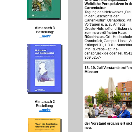
Weibliche Perspektiven in d
Gartenkultur.
Tagung des Netzwerkes „Fra
in der Geschichte der
Gartenkultur“, Osnabrück. Mit
Vorträgen u. a. zu Annette
Almanach 3
Droste-Hülshoff und
Exkursi
Bestellung:
zum neu eröffneten Haus
...mehr
Rüschhaus.
Ort: Hochschule
Osnabrück, Campus Haste, 
Krümpel 31, HD 01. Anmeldun
Info: s.krebs - at~ hs-
osnabrueck.de oder Tel. 054
969 5257-
18.-19. Juli Vorstandstreffen
Münster
Almanach 2
Bestellung:
...mehr
der Vorstand organisiert sic
neu.