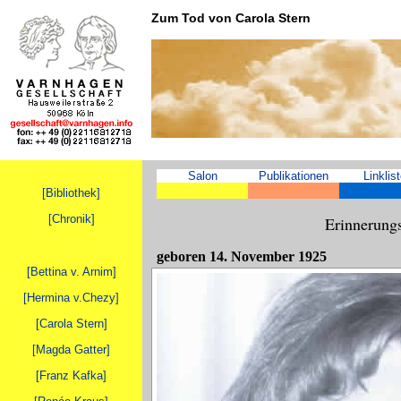
Zum Tod von Carola Stern
Salon
Publikationen
Linklis
[Bibliothek
]
[Chronik]
Erinnerungs
geboren 14. November 1925
[Bettina v. Arnim]
[Hermina v.Chezy]
[Carola Stern]
[Magda Gatter]
[Franz Kafka]