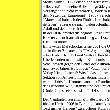
Sterns Mutter 1933 Leiterin der Reichsfrau
selbstverständlich eine BDM-Jungmädelgrup
Vergangenheit nicht verschwieg, sondern in
den Netzen der Erinnerung", 1986), verscha
"Manchmal habe ich den Eindruck, es habe
gegeben", äußerte sie nach vielen öffentli
Adolf und der andere ich."
In der DDR arbeitet die begabte junge Frau
Raketenversuchsanstalt und stieg zur Dozen
Kleinmachnow auf.
Ein zweites Mal schockierte sie 2001 die Öf
sie in dieser Zeit auch als CIA-Agentin tät
schrieb über die SED und Walter Ulbricht 
Überlebenden und einstigen Kommunisten 
Schauprozeß gegen den Leiter des Aufbau-V
nach zwei Jahren Haft in den Westen geflü
Verlag Kiepenheuer & Witsch das politische
Sektion von Amnesty International mitgeg
war als kritische Kommentatorin in Rundfu
der Ostpolitik Willy Brandts und der Frau
Günter Grass setzte sie sich für Dissidente
Der Varnhagen Gesellschaft hatte Carola S
für den Herbst 2006 in Berlin geplante Aus
Text meines Herzens" zu eröffnen. Kurz vor